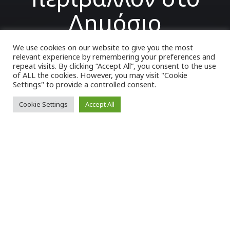
Δημόσιο
We use cookies on our website to give you the most
relevant experience by remembering your preferences and
VK Magazine
26/07/2022
repeat visits. By clicking “Accept All”, you consent to the use
of ALL the cookies. However, you may visit "Cookie
Settings" to provide a controlled consent.
Cookie Settings
Accept All
Τ
έσσερις μύθους για την σεξουαλική
παρενόχληση στον εργασιακό χώρο του
Δημοσίου έρχεται να καταρρίψει έρευνα
του Κοινωνικού Πολύκεντρου της
Ανώτατης
Διοίκησης Ενώσεων Δημοσίων Υπαλλήλων
(
ΑΔΕΔΥ
), που παρουσιάστηκε σε συνέντευξη