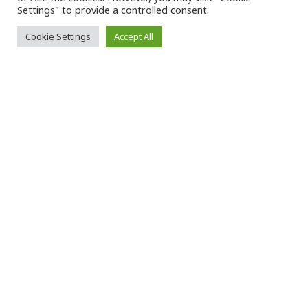
Settings" to provide a controlled consent.
Cookie Settings
Accept All
Μ
ια φανέλα που φορούσε ο θρύλος
του
ΝΒΑ
,
Michael Jordan
(
Μάικλ
Τζόρνταν
) κατά την τελευταία του
σεζόν (1997-98) με τους
«Chicago Bulls»
στις
ΗΠΑ
, θα τεθεί σε δημοπρασία τον Σεπτέμβριο
για τρία έως πέντε εκατομμύρια δολάρια, όπως
ανακοινώθηκε από την βρετανική-αμερικανική
πολυεθνική εταιρεία
«Sotheby’s»
.
Ο διάσημος οίκος της Νέας Υόρκης, που ανήκει
από το 2019 στον Γαλλο-Ισραηλινό μεγιστάνα