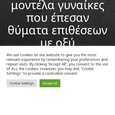
μοντέλα γυναίκες
που έπεσαν
θύματα επιθέσεων
με οξύ
We use cookies on our website to give you the most
relevant experience by remembering your preferences and
VK Magazine
14/09/2022
repeat visits. By clicking “Accept All”, you consent to the use
of ALL the cookies. However, you may visit "Cookie
Settings" to provide a controlled consent.
Cookie Settings
Accept All
Μ
ια σχεδιάστρια μόδας στην
Τεχεράνη
, την πρωτεύουσα του