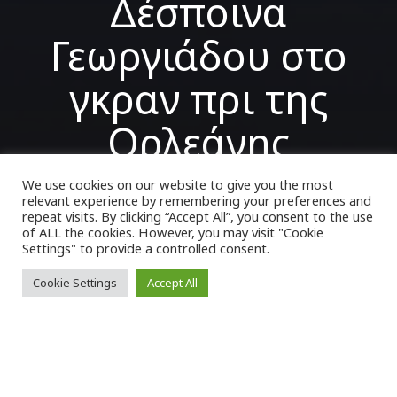
Δέσποινα
Γεωργιάδου στο
γκραν πρι της
Ορλεάνης
We use cookies on our website to give you the most
relevant experience by remembering your preferences and
VK Magazine
10/12/2022
repeat visits. By clicking “Accept All”, you consent to the use
of ALL the cookies. However, you may visit "Cookie
Settings" to provide a controlled consent.
Cookie Settings
Accept All
Μ
ε το χάλκινο μετάλλιο θα επιστρέψει
η
Δέσποινα Γεωργιάδου
από το