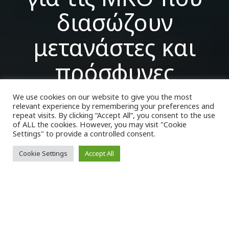
διασώζουν
μετανάστες και
πρόσφυγες
We use cookies on our website to give you the most
relevant experience by remembering your preferences and
VK Magazine
29/12/2022
repeat visits. By clicking “Accept All”, you consent to the use
of ALL the cookies. However, you may visit "Cookie
Settings" to provide a controlled consent.
Cookie Settings
Accept All
Η
κυβέρνηση της
Τζόρτζια Μελόνι
θέσπισε νέους κανόνες για τις
ΜΚΟ