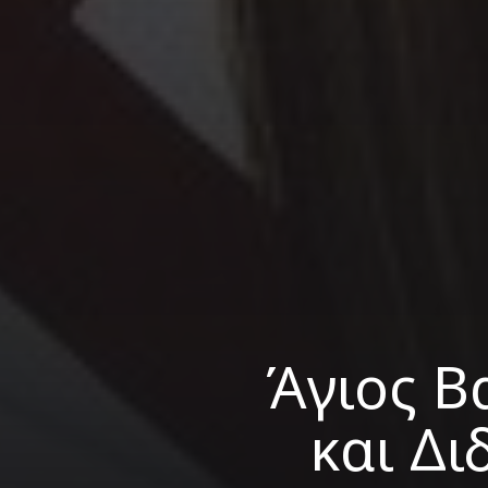
Άγιος Β
και Δ