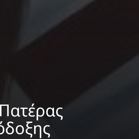
 Πατέρας
όδοξης