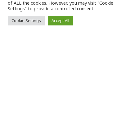
of ALL the cookies. However, you may visit "Cookie
Settings" to provide a controlled consent.
Cookie Settings
Accept All
Ο
ι νιγηριανές δυνάμεις ασφαλείας
απελευθέρωσαν χθες, Κυριακή, 12
ανθρώπους, οι οποίοι είχαν απαχθεί
την περασμένη εβδομάδα κατά τη διάρκεια
επίθεσης ενόπλων σε σιδηροδρομικό σταθμό,
στο νότιο τμήμα της χώρας, όπως
ανακοίνωσαν οι τοπικές Αρχές.
Δεκάδες άνθρωποι που περίμεναν σε
σιδηροδρομικό σταθμό της πολιτείας
Εντό
,