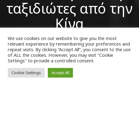
ταξιδιώτες από την
Κίνα
We use cookies on our website to give you the most
relevant experience by remembering your preferences and
VK Magazine
17/01/2023
repeat visits. By clicking “Accept All”, you consent to the use
of ALL the cookies. However, you may visit "Cookie
Settings" to provide a controlled consent.
Cookie Settings
Accept All
Μ
όνο με αρνητικό μοριακό ή rapid
τεστ για τον
Covid-19
θα μπορούν οι
ταξιδιώτες από την
Κίνα
να
εισέρχονται στην
Ελλάδα
, σύμφωνα με την
αεροπορική οδηγία
(ΝΟΤΑΜ)
που εκδόθηκε