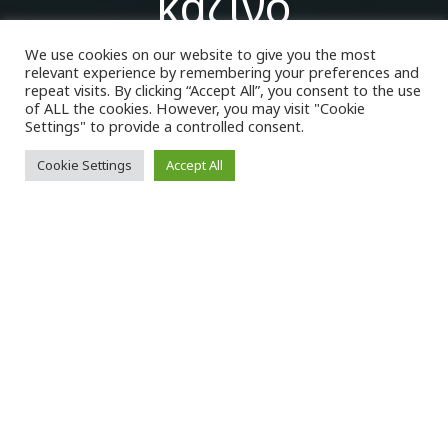
καζίνο
We use cookies on our website to give you the most
relevant experience by remembering your preferences and
VK Magazine
20/01/2023
repeat visits. By clicking “Accept All”, you consent to the use
of ALL the cookies. However, you may visit "Cookie
Settings" to provide a controlled consent.
Cookie Settings
Accept All
Τ
ο
Λιχτενστάιν
είναι γνωστό για το
αλπικό του τοπίο και τα κάστρα του·
αλλά το μικρό πριγκιπάτο ξεπερνά τον
εαυτό του σε ό,τι αφορά μια πιο συνηθισμένη
τουριστική ατραξιόν, τα
καζίνο
.
Στο πριγκιπάτο, με μέγεθος το ένα δέκατο του