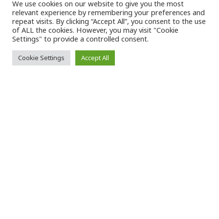
We use cookies on our website to give you the most
relevant experience by remembering your preferences and
VK Magazine
29/01/2023
repeat visits. By clicking “Accept All”, you consent to the use
of ALL the cookies. However, you may visit "Cookie
Settings" to provide a controlled consent.
Cookie Settings
Accept All
Τ
α τελευταία χρόνια, δεδομένων των
κινδύνων της
κλιματικής αλλαγής
και
των καταστροφικών πλημμυρών, τόσο
στο εξωτερικό (π.χ.
Γερμανία
, Ιούλιος 2021/220
νεκροί) όσο και στην
Ελλάδα
(πλημμύρα
Μάνδρας, Νοέμβριος 2017/25 νεκροί), οι
επιστήμονες αναρωτιούνται πόσο πιθανό είναι
να συμβεί ξανά στο μέλλον ένα ακραίο