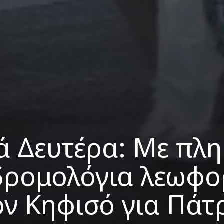
 Δευτέρα: Με πλ
δρομολόγια λεωφο
ον Κηφισό για Πάτ