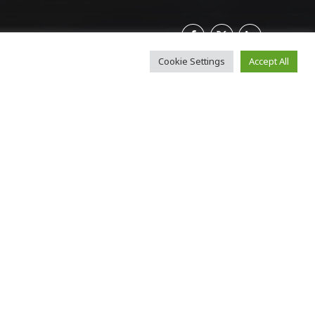
Cookie Settings
Accept All
ερα τα
χώρα το
νητιστών
βατο, τα
ς το πρωί, με