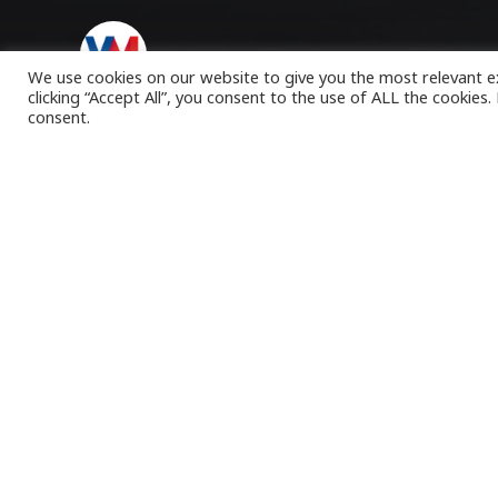
VK Magazine
25/02/2023
We use cookies on our website to give you the most relevant e
clicking “Accept All”, you consent to the use of ALL the cookies
consent.
Μ
ε πλ
λεωφ
δημο
Όπως δήλωσε ο
Υπεραστικών Συ
δρομολόγια για 
συχνότητα ανά π
προγραμματισμέ