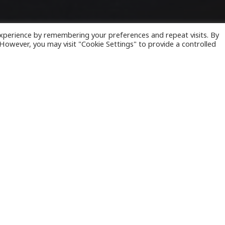
xperience by remembering your preferences and repeat visits. By
. However, you may visit "Cookie Settings" to provide a controlled
ηρότητα που αγγίζει το 100% αναχωρούν και σήμ
ορεία με προορισμό την
Πάτρα
, όπου λαμβάνει 
φιλές
καρναβάλι
.
 πρόεδρος της
Πανελλήνιας Ομοσπονδίας Αυτοκι
γκοινωνιών
,
Σοφοκλής Φάτσιος
, και σήμερα Σάβ
την Αχαϊκή πρωτεύουσα έχουν ξεκινήσει από νωρί
εντάλεπτο και μέχρι το βράδυ είναι σε σύνολο
να 130 δρομολόγια.