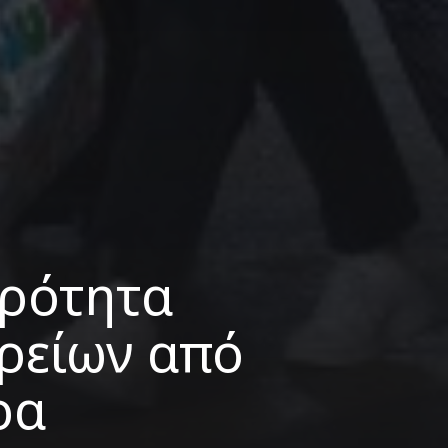
ηρότητα
ρείων από
ρα