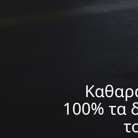
Καθαρά
100% τα 
τ