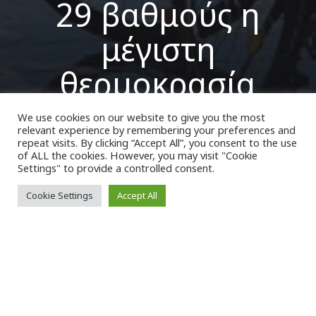
29 βαθμούς η
μέγιστη
θερμοκρασία
We use cookies on our website to give you the most
relevant experience by remembering your preferences and
VK Magazine
28/02/2023
repeat visits. By clicking “Accept All”, you consent to the use
of ALL the cookies. However, you may visit "Cookie
Settings" to provide a controlled consent.
Cookie Settings
Accept All
Ι
διαίτερα υψηλές για την εποχή
θερμοκρασίες καταγράφηκαν στην
Ελλάδα
σήμερα. Στην
Κρήτη
και ιδίως στην