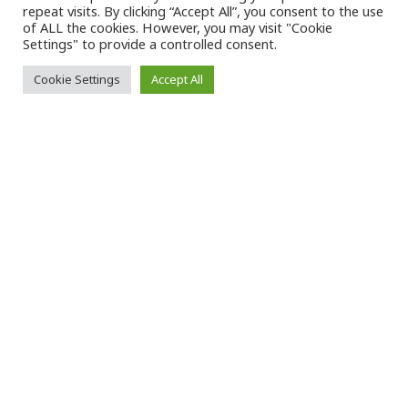
VK Magazine
17/03/2023
repeat visits. By clicking “Accept All”, you consent to the use
of ALL the cookies. However, you may visit "Cookie
Settings" to provide a controlled consent.
Cookie Settings
Accept All
Ο
ι
απεργιακές κινητοποιήσεις
σε
τέσσερα
αεροδρόμια
της
Γερμανίας
οδήγησαν σήμερα στην ακύρωση
εκατοντάδων πτήσεων, στον πιο πρόσφατο
γύρο δράσης εργαζομένων, στον τομέα που
προκαλεί αναστάτωση στις αερομεταφορές,
τους τελευταίους μήνες.
Το γερμανικό συνδικάτο «Verdi» κάλεσε το
προσωπικό ασφαλείας και εδάφους στα