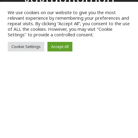
We use cookies on our website to give you the most
relevant experience by remembering your preferences and
VK Magazine
19/03/2023
repeat visits. By clicking “Accept All”, you consent to the use
of ALL the cookies. However, you may visit "Cookie
Settings" to provide a controlled consent.
Cookie Settings
Accept All
Ο
λοένα και μεγαλύτερος είναι ο
αριθμός των ζευγαριών, που βλέπουν
το όνειρό τους για την απόκτηση
παιδιού να γίνεται πραγματικότητα με τις
μεθόδους
υποβοηθούμενης αναπαραγωγής
.
Επιπλέον, αυξάνεται και ο αριθμός των
ζευγαριών από το εξωτερικό, που ταξιδεύουν