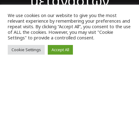
μεταναστών
We use cookies on our website to give you the most
relevant experience by remembering your preferences and
VK Magazine
26/03/2023
repeat visits. By clicking “Accept All”, you consent to the use
of ALL the cookies. However, you may visit "Cookie
Settings" to provide a controlled consent.
Cookie Settings
Accept All
Σ
υνελήφθη χθες, Σάββατο, στην
Εθνική
Οδό Ορεστιάδας-Αλεξανδρούπολης
,
από αστυνομικούς του
Τμήματος
Συνοριακής Φύλαξης Φερών
, ένας αλλοδαπός
διακινητής, ο οποίος προωθούσε στο
εσωτερικό της χώρας παράτυπους μετανάστες.