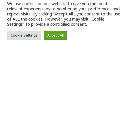
We use cookies on our website to give you the most
relevant experience by remembering your preferences and
VK Magazine
19/04/2023
repeat visits. By clicking “Accept All”, you consent to the use
of ALL the cookies. However, you may visit "Cookie
Settings" to provide a controlled consent.
Cookie Settings
Accept All
Ο
ι μάχες που μαίνονται από το
Σάββατο στο
Σουδάν
, έχουν στοιχίσει
τη ζωή σε τουλάχιστον 270
ανθρώπους και έχουν τραυματίσει άλλους
2.600, σύμφωνα με τον
Παγκόσμιο Οργανισμό
Υγείας («ΠΟΥ»)
.
«Καταδικάζω όλες τις απώλειες ανθρωπίνων
ζωών, στεκόμαστε αλληλέγγυοι προς τους