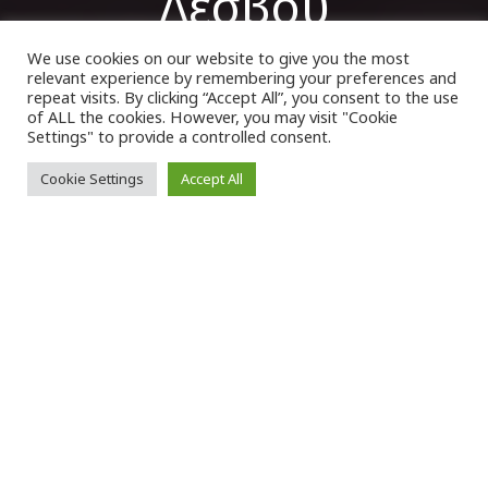
Λέσβου
We use cookies on our website to give you the most
relevant experience by remembering your preferences and
VK Magazine
30/04/2023
repeat visits. By clicking “Accept All”, you consent to the use
of ALL the cookies. However, you may visit "Cookie
Settings" to provide a controlled consent.
Cookie Settings
Accept All
Α
πό την περασμένη Τετάρτη, χιλιάδες
πιστοί από όλη την
Ελλάδα
, ακόμα και
από το εξωτερικό, άρχισαν να
έρχονται με κάθε μέσο στη
Λέσβο
για το μεγάλο
«αρχαίο» ανοιξιάτικο πανηγύρι του νησιού, το
πανηγύρι του
Ταξιάρχη στο Μανταμάδο
.