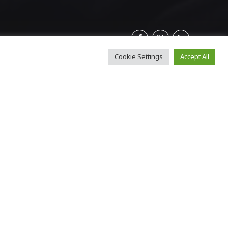
Cookie Settings
Accept All
αλλοδαπών
,
ρισης
ίου.
 της
ικής
δυο γυναικών