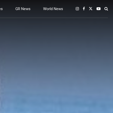
es
GR News
World News