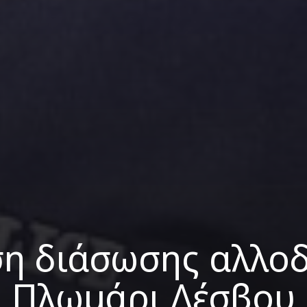
ση διάσωσης αλλο
Πλωμάρι Λέσβου