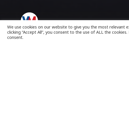
VK Magazine
04/07/2023
We use cookies on our website to give you the most relevant e
clicking “Accept All”, you consent to the use of ALL the cookies
consent.
Ε
πιχείρη
στην ευ
πραγματ
Μετανάστευση
Κατά την επιχεί
Πυροσβεστικής 
Αστυνομίας
, π