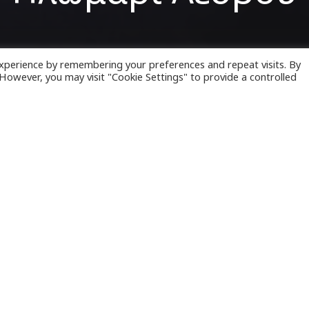
xperience by remembering your preferences and repeat visits. By
. However, you may visit "Cookie Settings" to provide a controlled
ση εντοπισμού και διάσωσης 10 νεοεισερχόμενων
ρύτερη περιοχή του Πλωμαρίου, στη Νότια
Λέσβο
οποίησαν σήμερα, στελέχη του
Τμήματος Διαχεί
ς Λέσβου
και του Αστυνομικού Τμήματος Πλωμαρ
ρηση, με τη συνδρομή του Λιμενικού Σώματος και
Υπηρεσίας, καθώς και πτητικού μέσου της
Ελλην
ραγματοποιήθηκε απεγκλωβισμός πέντε ατόμων (