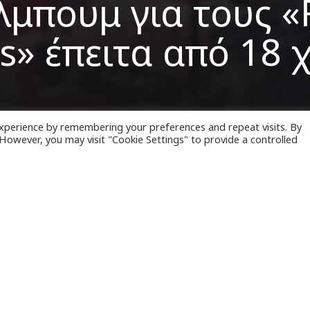
λμπουμ για τους «R
s» έπειτα από 18 
xperience by remembering your preferences and repeat visits. By
. However, you may visit "Cookie Settings" to provide a controlled
κό συγκρότημα των
«Rolling Stones»
, που διανύει 
 παρουσίας του, στη διεθνή μουσική σκηνή, γιό
διωτικό πάρτι, σε κλαμπ του Γουέστ Σάιντ του Μα
υ πρώτου του
άλμπουμ
, έπειτα από 18 χρόνια.
εκτέλεσε έξι τραγούδια ενώπιον ενός πλήθους ε