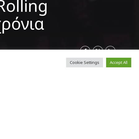
olling
χρόνια
Cookie Settings
Accept All
την έβδομη
ρτασε πρόσφατα,
νχάταν, την
κατοντάδων