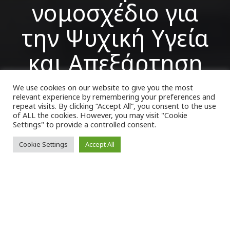
νομοσχέδιο για
την Ψυχική Υγεία
και Απεξάρτηση
We use cookies on our website to give you the most
relevant experience by remembering your preferences and
VK Magazine
07/12/2023
repeat visits. By clicking “Accept All”, you consent to the use
of ALL the cookies. However, you may visit "Cookie
Settings" to provide a controlled consent.
Cookie Settings
Accept All
Τ
ους φόβους και τις ανησυχίες τους για
το
νομοσχέδιο
που προωθεί η
κυβέρνηση για την
απεξάρτηση
, χωρίς