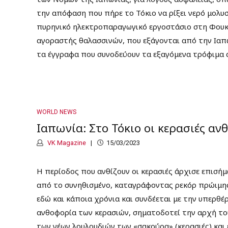
την απόφαση που πήρε το Τόκιο να ρίξει νερό μολυ
πυρηνικό ηλεκτροπαραγωγικό εργοστάσιο στη Φουκο
αγοραστής θαλασσινών, που εξάγονται από την Ιαπω
τα έγγραφα που συνοδεύουν τα εξαγόμενα τρόφιμα α
WORLD NEWS
Ιαπωνία: Στο Τόκιο οι κερασιές αν
VK Magazine
15/03/2023
Η περίοδος που ανθίζουν οι κερασιές άρχισε επισήμ
από το συνηθισμένο, καταγράφοντας ρεκόρ πρώιμης
εδώ και κάποια χρόνια και συνδέεται με την υπερθέ
ανθοφορία των κερασιών, σηματοδοτεί την αρχή το
των νέων λουλουδιών των «σακούρα» (κερασιές) και