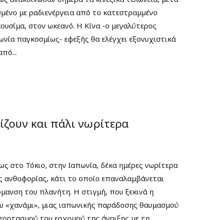
σμένο με ραδιενέργεια από το κατεστραμμένο
υσίμα, στον ωκεανό. Η Κίνα -ο μεγαλύτερος
νία παγκοσμίως- εφεξής θα ελέγχει εξονυχιστικά
πό...
θίζουν και πάλι νωρίτερα
ως στο Τόκιο, στην Ιαπωνία, δέκα ημέρες νωρίτερα
 ανθοφορίας, κάτι το οποίο επαναλαμβάνεται
ρμανση του πλανήτη. Η στιγμή, που ξεκινά η
υ «χανάμι», μιας ιαπωνικής παράδοσης θαυμασμού
 εορτασμού του ερχομού της άνοιξης με τη