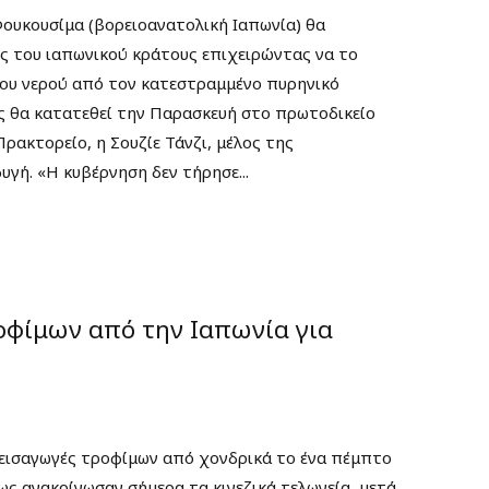
Φουκουσίμα (βορειοανατολική Ιαπωνία) θα
 του ιαπωνικού κράτους επιχειρώντας να το
ου νερού από τον κατεστραμμένο πυρηνικό
ς θα κατατεθεί την Παρασκευή στο πρωτοδικείο
ρακτορείο, η Σουζίε Τάνζι, μέλος της
γή. «Η κυβέρνηση δεν τήρησε...
ροφίμων από την Ιαπωνία για
 εισαγωγές τροφίμων από χονδρικά το ένα πέμπτο
ως ανακοίνωσαν σήμερα τα κινεζικά τελωνεία, μετά