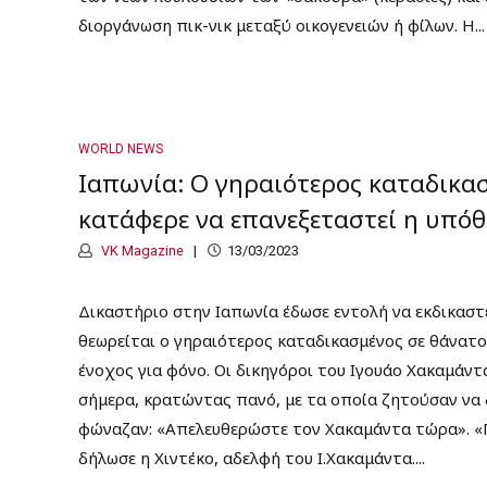
διοργάνωση πικ-νικ μεταξύ οικογενειών ή φίλων. Η...
WORLD NEWS
Ιαπωνία: Ο γηραιότερος καταδικα
κατάφερε να επανεξεταστεί η υπόθ
VK Magazine
13/03/2023
Δικαστήριο στην Ιαπωνία έδωσε εντολή να εκδικαστ
θεωρείται ο γηραιότερος καταδικασμένος σε θάνατο
ένοχος για φόνο. Οι δικηγόροι του Ιγουάο Χακαμάν
σήμερα, κρατώντας πανό, με τα οποία ζητούσαν να 
φώναζαν: «Απελευθερώστε τον Χακαμάντα τώρα». «Π
δήλωσε η Χιντέκο, αδελφή του Ι.Χακαμάντα....