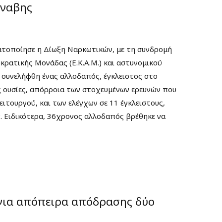
νναβης
ατοποίησε η Δίωξη Ναρκωτικών, με τη συνδρομή
ρατικής Μονάδας (Ε.Κ.Α.Μ.) και αστυνομικού
η συνελήφθη ένας αλλοδαπός, έγκλειστος στο
 ουσίες, απόρροια των στοχευμένων ερευνών που
λειτουργού, και των ελέγχων σε 11 έγκλειστους,
. Ειδικότερα, 36χρονος αλλοδαπός βρέθηκε να
για απόπειρα απόδρασης δύο