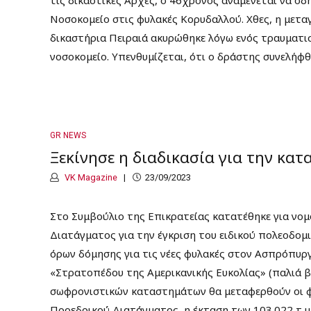
Νοσοκομείο στις φυλακές Κορυδαλλού. Χθες, η μετα
δικαστήρια Πειραιά ακυρώθηκε λόγω ενός τραυματι
νοσοκομείο. Υπενθυμίζεται, ότι ο δράστης συνελήφθη 
GR NEWS
Ξεκίνησε η διαδικασία για την κ
VK Magazine
23/09/2023
Στο Συμβούλιο της Επικρατείας κατατέθηκε για νο
Διατάγματος για την έγκριση του ειδικού πολεοδομ
όρων δόμησης για τις νέες φυλακές στον Ασπρόπυργ
«Στρατοπέδου της Αμερικανικής Ευκολίας» (παλιά 
σωφρονιστικών καταστημάτων θα μεταφερθούν οι φ
Προεδρικού Διατάγματος, η έκταση των 103.022 τ.μ