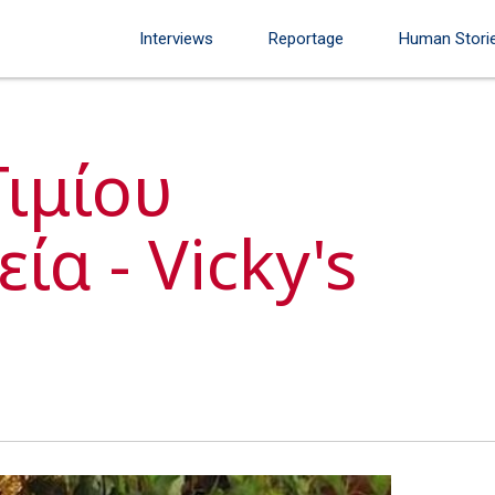
Interviews
Reportage
Human Stori
ιμίου
ία - Vicky's