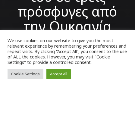
πρόσφυγες από
την Ουκρανία
We use cookies on our website to give you the most
relevant experience by remembering your preferences and
VK Magazine
20/05/2022
repeat visits. By clicking “Accept All”, you consent to the use
of ALL the cookies. However, you may visit "Cookie
Settings" to provide a controlled consent.
Cookie Settings
Accept All
Ε
ίχαν γνωρίσει τον
Άη Στράτη
χρόνια
τώρα σαν τόπο διακοπών. Η γιαγιά της
οικογένειας, η Γκαλίνα, 25 χρόνια
μετανάστρια στο μικρονήσι στην καρδιά του