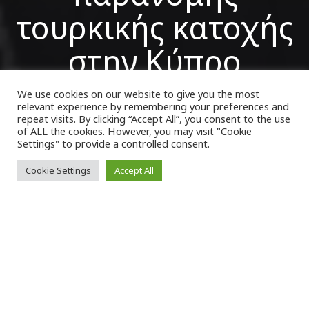
τουρκικής κατοχής
στην Κύπρο
We use cookies on our website to give you the most
relevant experience by remembering your preferences and
VK Magazine
25/09/2022
repeat visits. By clicking “Accept All”, you consent to the use
of ALL the cookies. However, you may visit "Cookie
Settings" to provide a controlled consent.
Cookie Settings
Accept All
Ι
σχυρό μήνυμα για την άμεση αποχώρηση
των τουρκικών στρατευμάτων από τα
Κατεχόμενα της Κύπρου
και τον άμεσο
τερματισμό της παράνομης κατοχής σχεδόν