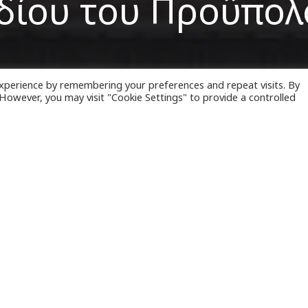
δίου του Προϋπολ
xperience by remembering your preferences and repeat visits. By
. However, you may visit "Cookie Settings" to provide a controlled
ήμερα το μεσημέρι στη
Βουλή
, η συζήτηση του πρ
ού Προϋπολογισμού
του 2023.
ρος της Επιτροπής Οικονομικών Υποθέσεων,
Στα
ανέφερε πως σύμφωνα με τον προγραμματισμό τω
ονομικών Υποθέσεων
, η πρώτη συνεδρίαση συζήτ
οϋπολογισμού για το 2023 θα διεξαχθεί σήμερα, 
μία το μεσημέρι.