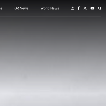
es
GR News
World News