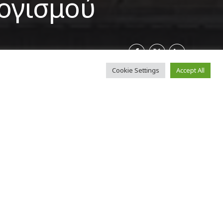
ογισμού
Cookie Settings
Accept All
οσχεδίου του
ύρος
ν εργασιών της
ησης του
Δευτέρα 17