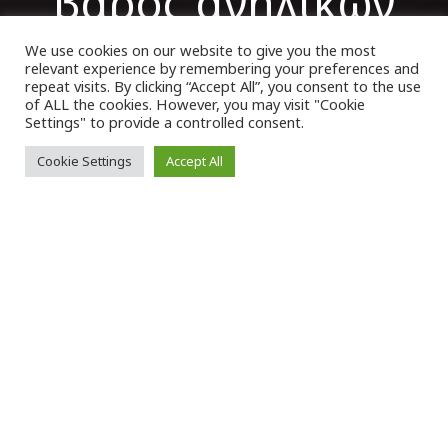
βάρος ανηλίκων
We use cookies on our website to give you the most
relevant experience by remembering your preferences and
VK Magazine
11/11/2022
repeat visits. By clicking “Accept All”, you consent to the use
of ALL the cookies. However, you may visit "Cookie
Settings" to provide a controlled consent.
Cookie Settings
Accept All
Τ
ο
νομοσχέδιο
του υπουργείου
Δικαιοσύνης για το ειδικό ποινικό
μητρώο αδικημάτων που στρέφονται σε
βάρος
ανηλίκων
, κατατέθηκε στη
Βουλή
.
Σύμφωνα με ανακοίνωση του υπουργείου
Δικαιοσύνης, στο επίμαχο νομοσχέδιο
περιλαμβάνεται πρόβλεψη για ειδικό σκέλος