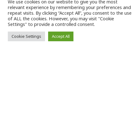
We use cookies on our website to give you the most
relevant experience by remembering your preferences and
VK Magazine
05/02/2023
repeat visits. By clicking “Accept All”, you consent to the use
of ALL the cookies. However, you may visit "Cookie
Settings" to provide a controlled consent.
Cookie Settings
Accept All
Ο
Ρώσος πρόεδρος,
Βλαντίμιρ Πούτιν
,
στις τηλεφωνικές συνομιλίες του με
τον
Καγκελάριο της Γερμανίας
,
Όλαφ Σολτς
, δεν διατύπωσε καμιά απειλή
εναντίον του, ούτε εναντίον της Γερμανίας»,
δήλωσε ο ίδιος ο Ό.Σολτς σε συνέντευξή του,
που δημοσιεύεται σήμερα από την κυριακάτικη
εφημερίδα «Bild am Sonntag».