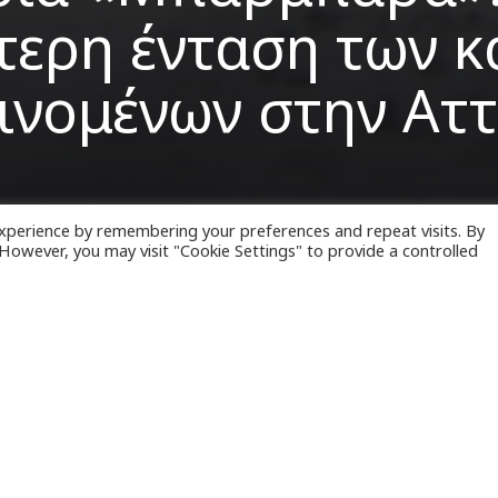
τερη ένταση των κ
ινομένων στην Αττ
xperience by remembering your preferences and repeat visits. By
. However, you may visit "Cookie Settings" to provide a controlled
νες ώρες αναμένεται η μεγαλύτερη ένταση των κα
ων ιδιαίτερα στην
Αττική
, όπως ανέφερε ο εκπρ
οσβεστικού Σώματος, επιπυραγός,
Ιωάννης Αρτο
ωση για την εξέλιξη της κακοκαιρίας «Μπάρμπαρ
υ πραγματοποιήθηκε στο
υπουργείο Κλιματικής Κ