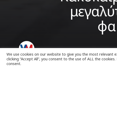
μεγαλύ
φα
VK Magazine
06/02/2023
We use cookies on our website to give you the most relevant e
clicking “Accept All”, you consent to the use of ALL the cookies
consent.
Τ
ις επόμε
φαινομέν
του Πυρ
έκτακτη ενημέρ
τη σύσκεψη πο