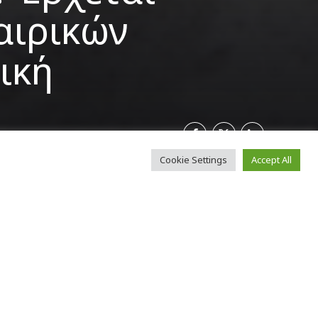
αιρικών
ική
Cookie Settings
Accept All
ιρικών
όσωπος Τύπου
ποιός
, σε
α» έπειτα από
ρίσης και