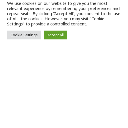
We use cookies on our website to give you the most
relevant experience by remembering your preferences and
VK Magazine
03/09/2024
repeat visits. By clicking “Accept All”, you consent to the use
of ALL the cookies. However, you may visit "Cookie
Settings" to provide a controlled consent.
Cookie Settings
Accept All
Η
λικιωμένος άνδρας τραυματίστηκε
σήμερα, στις 09:35, όταν, σύμφωνα με
ενημέρωση της
ΣΤΑΣΥ (Σταθερές
Συγκοινωνίες)
, επιχειρώντας εκτός διάβασης να
διασχίσει τον τροχιόδρομο του
τραμ
, στο
ύψος της παραλίας Γλυφάδας, είχε επαφή με το
πλάγιο μπροστινό μέρος του συρμού.
Στο σημείο κλήθηκε το
ΕΚΑΒ (Εθνικό Κέντρο