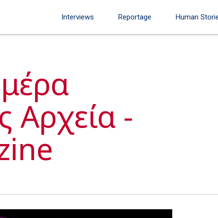
Interviews
Reportage
Human Stori
Ημέρα
 Αρχεία -
zine