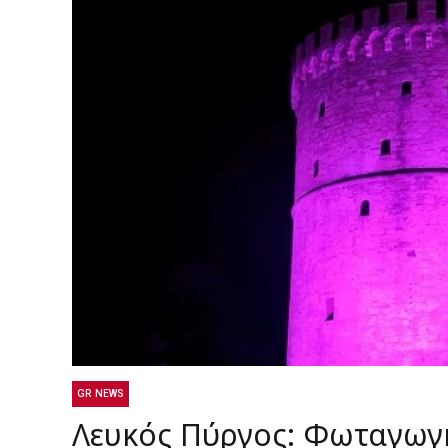
GR NEWS
Λευκός Πύργος: Φωταγωγή