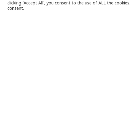
clicking “Accept All”, you consent to the use of ALL the cookies
consent.
Π
ροφυλα
46χρον
δολοφό
Σύμφωνα με τις 
κρατηθεί στο Ψ
Χθες, η μεταγω
ακυρώθηκε λόγω
νοσοκομείο.
Υπενθυμίζεται, 