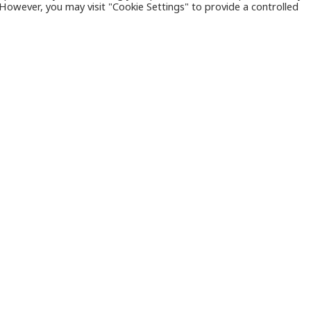
. However, you may visit "Cookie Settings" to provide a controlled
κιστέος κρίθηκε, με σύμφωνη γνώμη ανακριτή και
ος γιος της ηθοποιού
Μαρίας Μπονίκου
, ο οποί
νησε πρόσφατα, μέσα στο σπίτι τους στην Αίγινα
δικαστικές Αρχές, ο 46χρονος αναμένεται να οδηγ
υχιατρικό Νοσοκομείο στις
φυλακές Κορυδαλλού
.
γή του κρατούμενου γιου της ηθοποιού στα δικασ
 ενός τραυματισμού του στο κεφάλι και μεταφορ
ότι ο δράστης συνελήφθη στις 4 Ιουνίου 2022 για