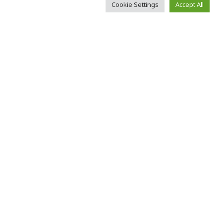
Cookie Settings
Accept All
 εισαγγελέα, ο
ος τη
.
ηθεί και να
τήρια Πειραιά
άς του στο
 τη δολοφονία