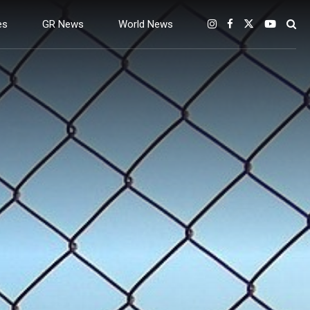
es
GR News
World News