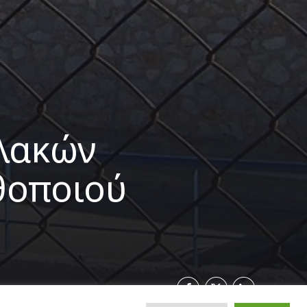
λακών
θοποιού