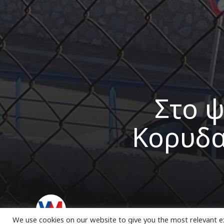
Στο 
Κορυδα
VK Magazine
09/06/2022
We use cookies on our website to give you the most relevant e