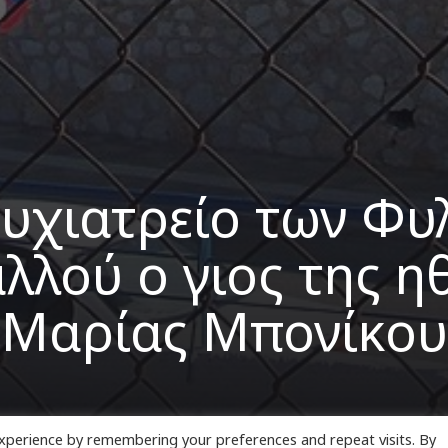
ψυχιατρείο των Φυ
λλού ο γιος της η
Μαρίας Μπονίκου
xperience by remembering your preferences and repeat visits. By