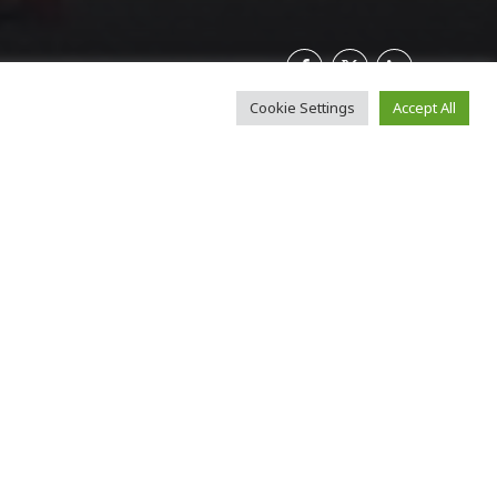
Cookie Settings
Accept All
 την τελετή
λνοντας
 της Πάτρας,
 την φαντασία
η, καταφέρνουν
 πόλης.