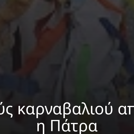
ύς καρναβαλιού α
η Πάτρα