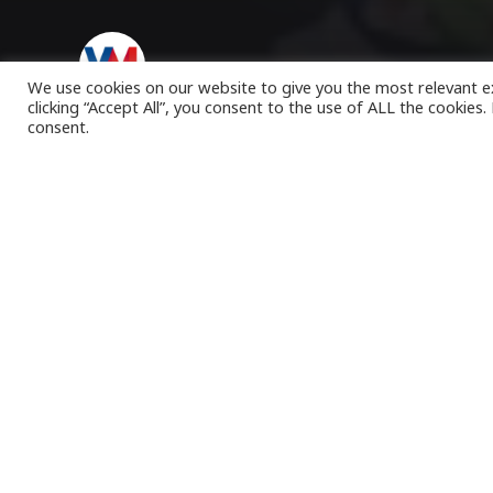
VK Magazine
21/01/2023
We use cookies on our website to give you the most relevant e
clicking “Accept All”, you consent to the use of ALL the cookies
consent.
Σ
ε ρυθμο
έναρξης 
ταυτόχρο
Μεγάλοι πρωταγω
μέλη των πληρω
τους, την ευρημ
κάθε χρόνο να α